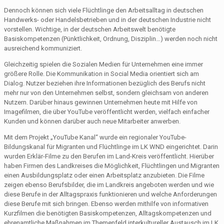
Dennoch können sich viele Flüchtlinge den Arbeitsalltag in deutschen
Handwerks- oder Handelsbetrieben und in der deutschen Industrie nicht
vorstellen. Wichtige, in der deutschen Arbeitswelt benötigte
Basiskompetenzen (Pünktlichkeit, Ordnung, Disziplin…) werden noch nicht
ausreichend kommuniziert.
Gleichzeitig spielen die Sozialen Medien für Unternehmen eine immer
größere Rolle. Die Kommunikation in Social Media orientiert sich am
Dialog. Nutzer beziehen ihre Informationen bezüglich des Berufs nicht
mehr nur von den Unternehmen selbst, sondern gleichsam von anderen
Nutzern. Darüber hinaus gewinnen Unternehmen heute mit Hilfe von
Imagefilmen, die über YouTube veröffentlicht werden, vielfach einfacher
Kunden und können darüber auch neue Mitarbeiter anwerben.
Mit dem Projekt „YouTube Kanal“ wurde ein regionaler YouTube-
Bildungskanal für Migranten und Flüchtlinge im LK WND eingerichtet. Darin
wurden Erklär-Filme zu den Berufen im Land-Kreis veröffentlicht. Hierüber
haben Firmen des Landkreises die Möglichkeit, Flüchtlingen und Migranten
einen Ausbildungsplatz oder einen Arbeitsplatz anzubieten. Die Filme
zeigen ebenso Berufsbilder, die im Landkreis angeboten werden und wie
diese Berufe in der Alltagspraxis funktionieren und welche Anforderungen
diese Berufe mit sich bringen. Ebenso werden mithilfe von informativen
Kurzfilmen die benötigten Basiskompetenzen, Alltagskompetenzen und
ehrenamtliche Maßnahmen im Themenfeld interkultureller Austausch im LK